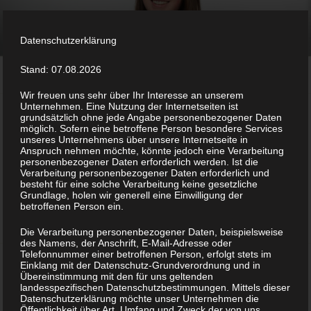
Zum
11 GRAD
Inhalt
Jasmin Elfers
springen
Datenschutzerklärung
Stand: 07.08.2026
Menü
Wir freuen uns sehr über Ihr Interesse an unserem
Unternehmen. Eine Nutzung der Internetseiten ist
grundsätzlich ohne jede Angabe personenbezogener Daten
NICHTS GEFUNDEN
möglich. Sofern eine betroffene Person besondere Services
unseres Unternehmens über unsere Internetseite in
Anspruch nehmen möchte, könnte jedoch eine Verarbeitung
personenbezogener Daten erforderlich werden. Ist die
Es sieht so aus, als ob wir nicht das finden konnten,
Verarbeitung personenbezogener Daten erforderlich und
besteht für eine solche Verarbeitung keine gesetzliche
wonach du gesucht hast. Möglicherweise hilft eine Suche.
Grundlage, holen wir generell eine Einwilligung der
betroffenen Person ein.
Suche
Suche
Die Verarbeitung personenbezogener Daten, beispielsweise
nach:
des Namens, der Anschrift, E-Mail-Adresse oder
Telefonnummer einer betroffenen Person, erfolgt stets im
Einklang mit der Datenschutz-Grundverordnung und in
Übereinstimmung mit den für uns geltenden
landesspezifischen Datenschutzbestimmungen. Mittels dieser
KONTAKT
Datenschutzerklärung möchte unser Unternehmen die
Öffentlichkeit über Art, Umfang und Zweck der von uns